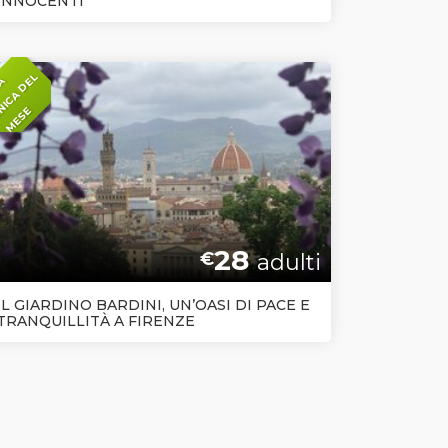
INNOCENTI
L
P
R
I
M
A
D
O
M
E
N
I
C
A
D
E
M
E
S
E
28
€
adulti
IL GIARDINO BARDINI, UN’OASI DI PACE E
TRANQUILLITÀ A FIRENZE