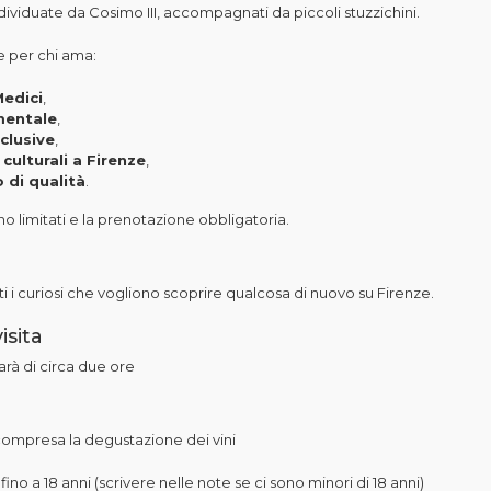
dividuate da Cosimo III, accompagnati da piccoli stuzzichini.
e per chi ama:
Medici
,
mentale
,
clusive
,
culturali a Firenze
,
 di qualità
.
no limitati e la prenotazione obbligatoria.
tti i curiosi che vogliono scoprire qualcosa di nuovo su Firenze.
isita
sarà di circa due ore
compresa la degustazione dei vini
 fino a 18 anni (scrivere nelle note se ci sono minori di 18 anni)