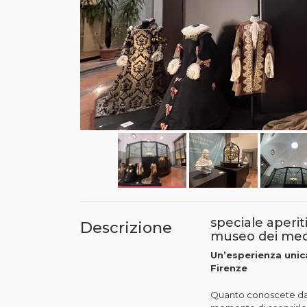
speciale aperit
Descrizione
museo dei med
Un’esperienza unica
Firenze
Quanto conoscete davv