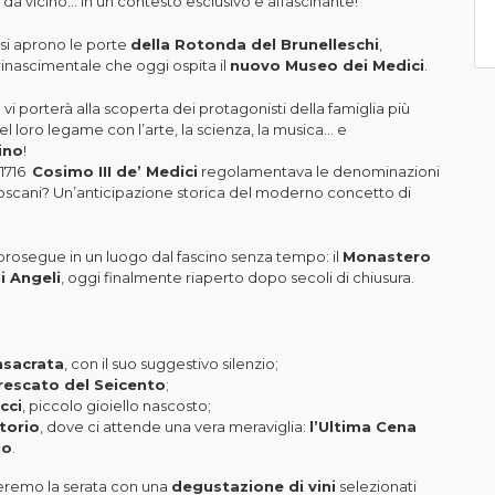
da vicino… in un contesto esclusivo e affascinante!
, si aprono le porte
della Rotonda del Brunelleschi
,
 rinascimentale che oggi ospita il
nuovo Museo dei Medici
.
 vi porterà alla scoperta dei protagonisti della famiglia più
el loro legame con l’arte, la scienza, la musica... e
ino
!
 1716
Cosimo III de’ Medici
regolamentava le denominazioni
toscani? Un’anticipazione storica del moderno concetto di
prosegue in un luogo dal fascino senza tempo: il
Monastero
i Angeli
, oggi finalmente riaperto dopo secoli di chiusura.
nsacrata
, con il suo suggestivo silenzio;
rescato del Seicento
;
cci
, piccolo gioiello nascosto;
torio
, dove ci attende una vera meraviglia:
l’Ultima Cena
io
.
eremo la serata con una
degustazione di vini
selezionati