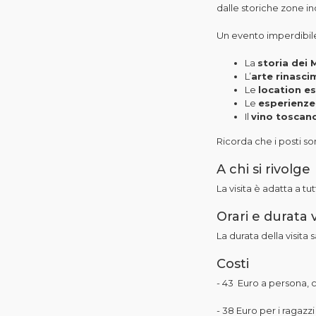
dalle storiche zone in
Un evento imperdibil
La
storia dei 
L’
arte rinasci
Le
location es
Le
esperienze 
Il
vino toscano
Ricorda che i posti so
A chi si rivolge
La visita è adatta a tu
Orari e durata v
La durata della visita 
Costi
- 43 Euro a persona, 
- 38 Euro per i ragazzi