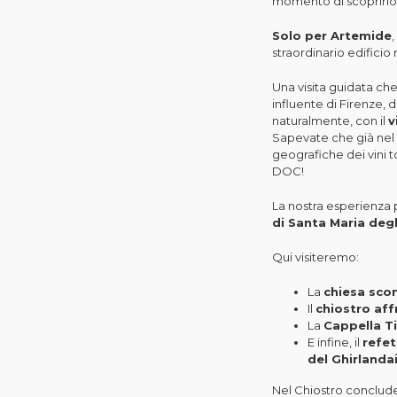
momento di scoprirlo 
Solo per Artemide
straordinario edificio
Una visita guidata che
influente di Firenze, d
naturalmente, con il
v
Sapevate che già nel
geografiche dei vini 
DOC!
La nostra esperienza 
di Santa Maria degl
Qui visiteremo:
La
chiesa sco
Il
chiostro aff
La
Cappella Ti
E infine, il
refet
del Ghirlanda
Nel Chiostro conclud