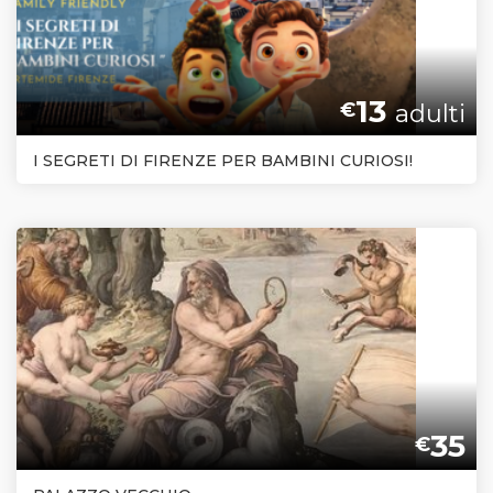
13
€
adulti
I SEGRETI DI FIRENZE PER BAMBINI CURIOSI!
35
€