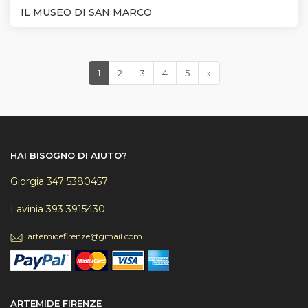
IL MUSEO DI SAN MARCO
(current)
Successiva
1
2
3
4
5
»
HAI BISOGNO DI AIUTO?
Giorgia 347 5380457
Lavinia 393 3915430
artemidefirenze@gmail.com
ARTEMIDE FIRENZE