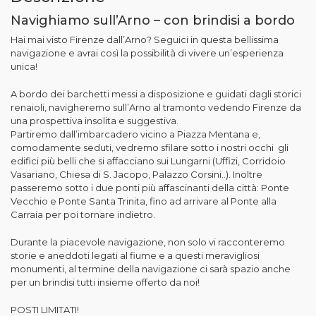
Navighiamo sull’Arno – con brindisi a bordo
Hai mai visto Firenze dall’Arno? Seguici in questa bellissima
navigazione e avrai così la possibilità di vivere un’esperienza
unica!
A bordo dei barchetti messi a disposizione e guidati dagli storici
renaioli, navigheremo sull’Arno al tramonto vedendo Firenze da
una prospettiva insolita e suggestiva.
Partiremo dall’imbarcadero vicino a Piazza Mentana e,
comodamente seduti, vedremo sfilare sotto i nostri occhi gli
edifici più belli che si affacciano sui Lungarni (Uffizi, Corridoio
Vasariano, Chiesa di S. Jacopo, Palazzo Corsini..). Inoltre
passeremo sotto i due ponti più affascinanti della città: Ponte
Vecchio e Ponte Santa Trinita, fino ad arrivare al Ponte alla
Carraia per poi tornare indietro.
Durante la piacevole navigazione, non solo vi racconteremo
storie e aneddoti legati al fiume e a questi meravigliosi
monumenti, al termine della navigazione ci sarà spazio anche
per un brindisi tutti insieme offerto da noi!
POSTI LIMITATI!