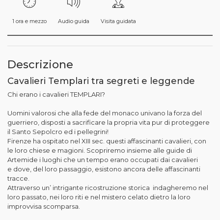
1 ora e mezzo
Audio guida
Visita guidata
Descrizione
Cavalieri Templari tra segreti e leggende
Chi erano i cavalieri TEMPLARI?
Uomini valorosi che alla fede del monaco univano la forza del
guerriero, disposti a sacrificare la propria vita pur di proteggere
il Santo Sepolcro ed i pellegrini!
Firenze ha ospitato nel XIII sec. questi affascinanti cavalieri, con
le loro chiese e magioni. Scopriremo insieme alle guide di
Artemide i luoghi che un tempo erano occupati dai cavalieri
e dove, del loro passaggio, esistono ancora delle affascinanti
tracce.
Attraverso un’ intrigante ricostruzione storica indagheremo nel
loro passato, nei loro riti e nel mistero celato dietro la loro
improvvisa scomparsa.